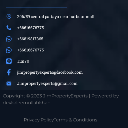
206/59 central pattaya near harbour mall
+66616676775
+66819817365
+66616676775
Jim70
jimpropertyexperts@facebook.com
Jimpropertyexperts@gmail.com
Copyright © 2023 JimPropertyExperts | Powered by
devkaleemullahkhan
Privacy Policy
Terms & Conditions