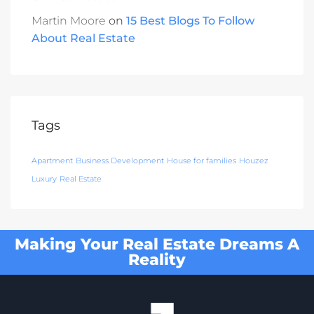
Martin Moore
on
15 Best Blogs To Follow
About Real Estate
Tags
Apartment
Business Development
House for families
Houzez
Luxury
Real Estate
Making Your Real Estate Dreams A
Reality