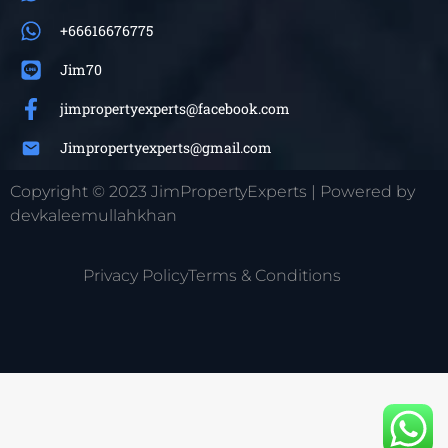
+66616676775
Jim70
jimpropertyexperts@facebook.com
Jimpropertyexperts@gmail.com
Copyright © 2023 JimPropertyExperts | Powered by
devkaleemullahkhan
Privacy Policy
Terms & Conditions